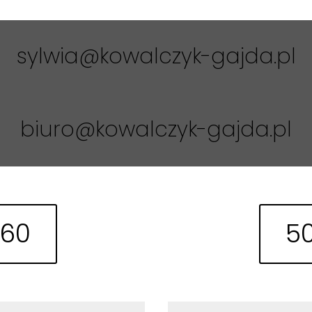
sylwia@kowalczyk-gajda.pl
biuro@kowalczyk-gajda.pl
660
50